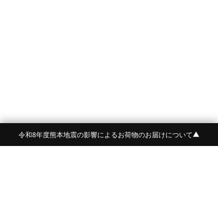
令和8年度熊本地震の影響によるお荷物のお届けについて
▼
FRAME 福岡・FRAME ONLINE STORE
福岡県福岡市中央区白金2-5-17
TEL:092-707-0562 OPEN:11:00-18:00
FUKUOKA