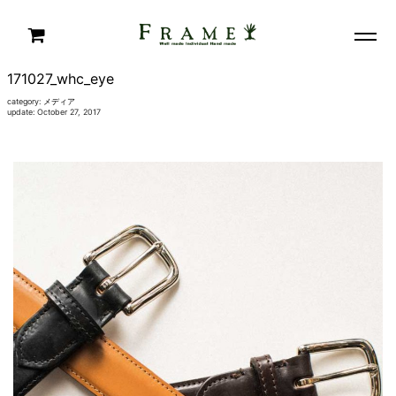
171027_whc_eye
category:
メディア
update: October 27, 2017