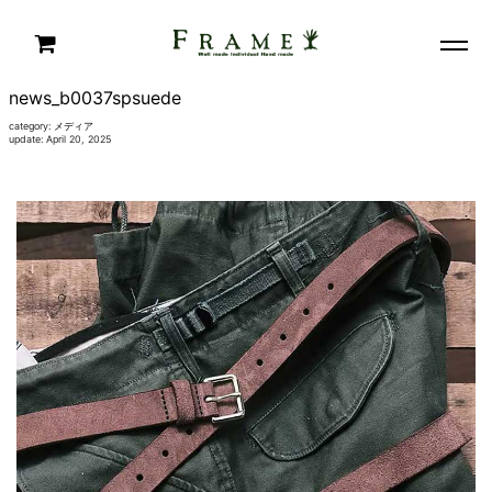
news_b0037spsuede
category:
メディア
update: April 20, 2025