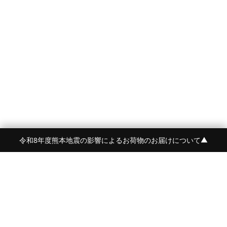
令和8年度熊本地震の影響によるお荷物のお届けについて
▼
FRAME 福岡・FRAME ONLINE STORE
福岡県福岡市中央区白金2-5-17
TEL:092-707-0562 OPEN:11:00-18:00
FUKUOKA