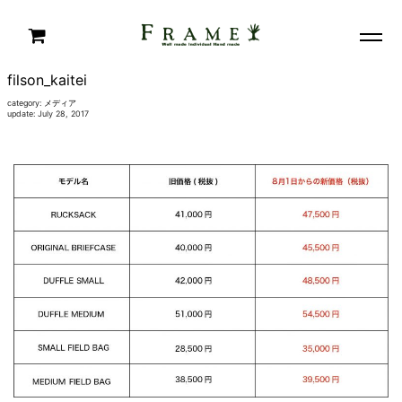
filson_kaitei
category:
メディア
update: July 28, 2017