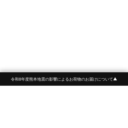
令和8年度熊本地震の影響によるお荷物のお届けについて
▼
FRAME 福岡・FRAME ONLINE STORE
福岡県福岡市中央区白金2-5-17
TEL:092-707-0562 OPEN:11:00-18:00
FUKUOKA