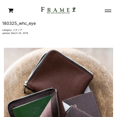
180325_whc_eye
category:
メディア
update: March 25, 2018