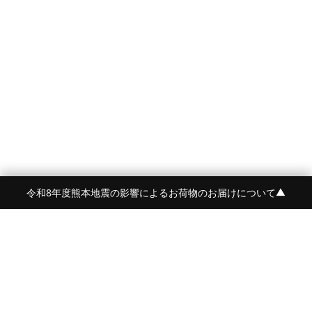
令和8年度熊本地震の影響によるお荷物のお届けについて
▼
FRAME 福岡・FRAME ONLINE STORE
福岡県福岡市中央区白金2-5-17
TEL:092-707-0562 OPEN:11:00-18:00
FUKUOKA