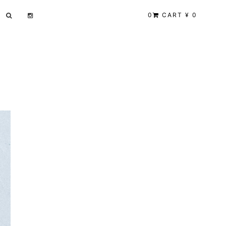
0
CART ¥ 0