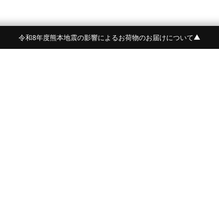
令和8年度熊本地震の影響によるお荷物のお届けについて
▼
令和8年度熊本地震の影響によるお荷物のお届けにつ
BRAND
CONTENTS
BEORMA
FEATURE
Crockett&Jones
NEWS
詳しく見る
PYRENEX
STYLE
BARBARIAN
AGEING
OWEN BARRY
JOURNAL
McROSTIE
PRESS