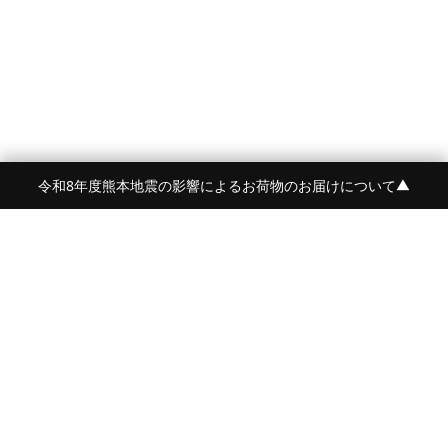
令和8年度熊本地震の影響によるお荷物のお届けについて
▼
FRAME 福岡・FRAME ONLINE STORE
福岡県福岡市中央区白金2-5-17
TEL:092-707-0562 OPEN:11:00-18:00
FUKUOKA
FRAME 青山
東京都港区南青山5-12-2
TEL:080-4729-1485
OPEN:平日12:00-20:00 土日祝:11:00-19:00
AOYAMA