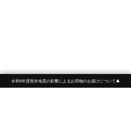
令和8年度熊本地震の影響によるお荷物のお届けについて
▼
FRAME 福岡・FRAME ONLINE STORE
福岡県福岡市中央区白金2-5-17
TEL:092-707-0562 OPEN:11:00-18:00
FUKUOKA