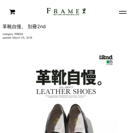
革靴自慢。 別冊2nd
category:
PRESS
update: March 05, 2018