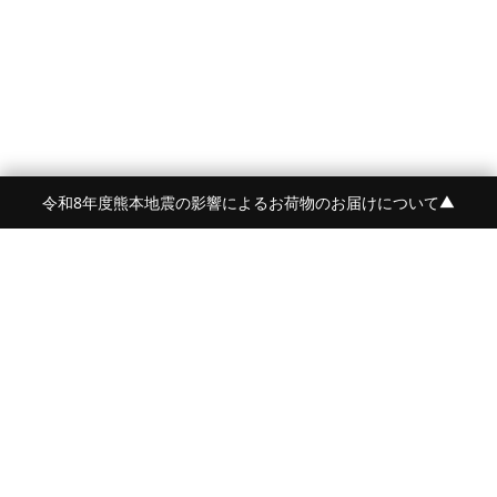
令和8年度熊本地震の影響によるお荷物のお届けについて
▼
FRAME 福岡・FRAME ONLINE STORE
福岡県福岡市中央区白金2-5-17
TEL:092-707-0562 OPEN:11:00-18:00
FUKUOKA
FRAME 青山
東京都港区南青山5-12-2
TEL:080-4729-1485
OPEN:平日12:00-20:00 土日祝:11:00-19:00
AOYAMA