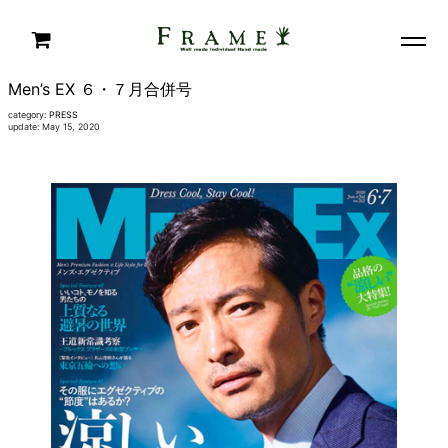
Men’s EX ６・７月合併号
category:
PRESS
update: May 15, 2020