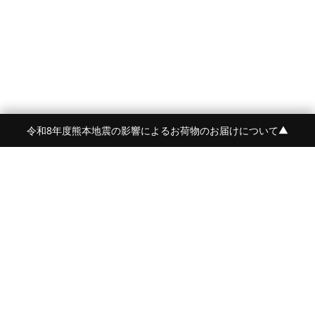
令和8年度熊本地震の影響によるお荷物のお届けについて
▼
FRAME 福岡・FRAME ONLINE STORE
福岡県福岡市中央区白金2-5-17
TEL:092-707-0562 OPEN:11:00-18:00
FUKUOKA
FRAME 青山
東京都港区南青山5-12-2
TEL:080-4729-1485
OPEN:平日12:00-20:00 土日祝:11:00-19:00
AOYAMA