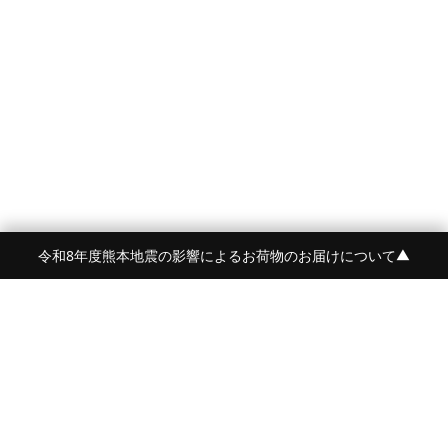
令和8年度熊本地震の影響によるお荷物のお届けについて
▼
FRAME 福岡・FRAME ONLINE STORE
福岡県福岡市中央区白金2-5-17
TEL:092-707-0562
OPEN:11:00-18:00
FUKUOKA