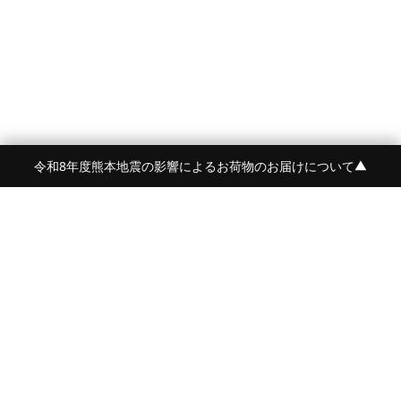
令和8年度熊本地震の影響によるお荷物のお届けについて
▼
FRAME 福岡・FRAME ONLINE STORE
福岡県福岡市中央区白金2-5-17
TEL:092-707-0562 OPEN:11:00-18:00
FUKUOKA
FRAME 青山
東京都港区南青山5-12-2
TEL:080-4729-1485
OPEN:平日12:00-20:00 土日祝:11:00-19:00
AOYAMA