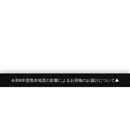
令和8年度熊本地震の影響によるお荷物のお届けについて
▼
FRAME 福岡・FRAME ONLINE STORE
福岡県福岡市中央区白金2-5-17
TEL:092-707-0562 OPEN:11:00-18:00
FUKUOKA