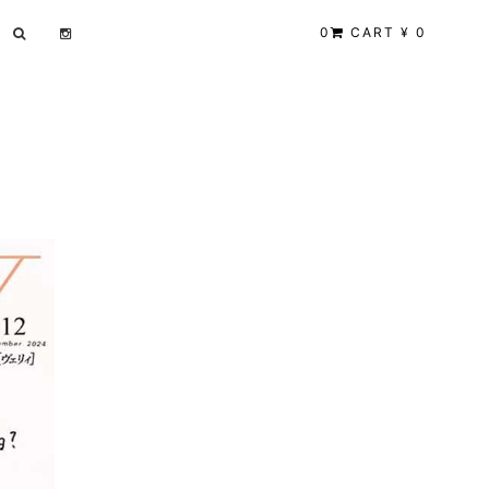
0
CART ¥ 0