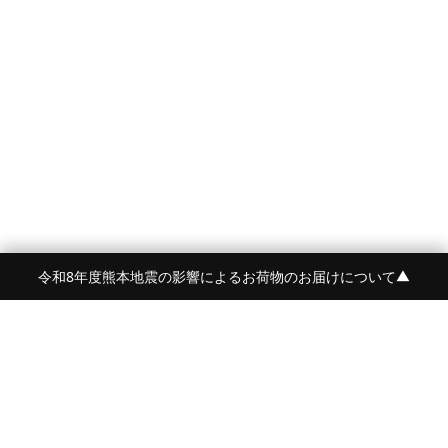
令和8年度熊本地震の影響によるお荷物のお届けについて
▼
FRAME 福岡・FRAME ONLINE STORE
福岡県福岡市中央区白金2-5-17
TEL:092-707-0562 OPEN:11:00-18:00
FUKUOKA