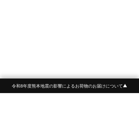
令和8年度熊本地震の影響によるお荷物のお届けについて
▼
FRAME 福岡・FRAME ONLINE STORE
福岡県福岡市中央区白金2-5-17
TEL:092-707-0562 OPEN:11:00-18:00
FUKUOKA