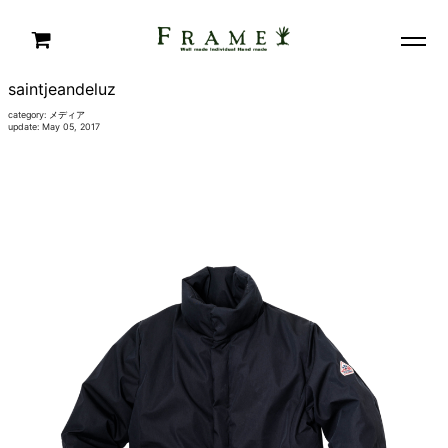
saintjeandeluz
category:
メディア
update: May 05, 2017