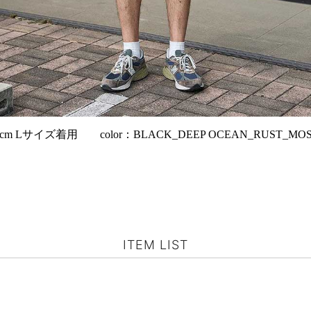
cm Lサイズ着用 color：BLACK_DEEP OCEAN_RUST_MOS
ITEM LIST