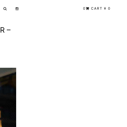
0
CART ¥ 0
R –