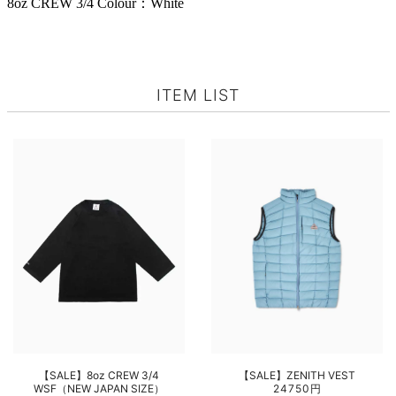
8oz CREW 3/4 Colour：White
ITEM LIST
【SALE】8oz CREW 3/4
【SALE】ZENITH VEST
WSF（NEW JAPAN SIZE）
24750円