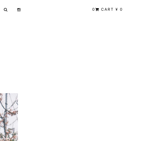
0
CART ¥ 0