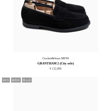
Crockett&Jones
MENS
GRANTHAM 2 (City sole)
¥ 132,000
MEN
福岡店
青山店