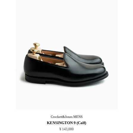
Crockett&Jones
MENS
KENSINGTON 9 (Calf)
¥ 143,000