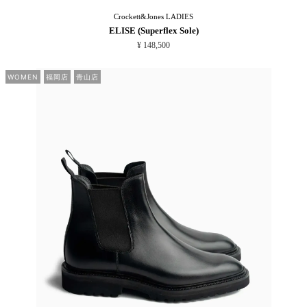
Crockett&Jones
LADIES
ELISE (Superflex Sole)
¥ 148,500
WOMEN
福岡店
青山店