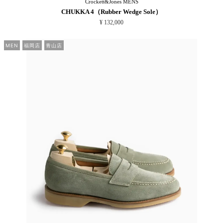
Crockett&Jones
MENS
CHUKKA 4（Rubber Wedge Sole）
¥ 132,000
MEN
福岡店
青山店