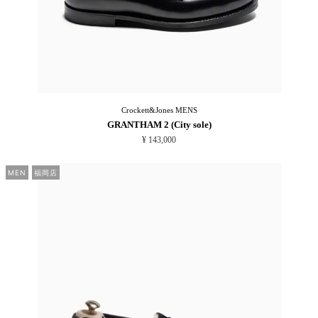
Crockett&Jones
MENS
GRANTHAM 2 (City sole)
¥ 143,000
MEN
福岡店