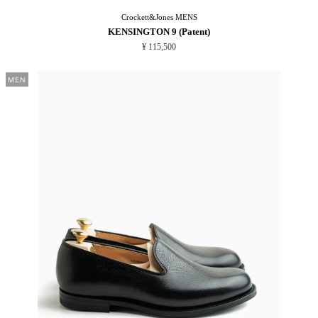
Crockett&Jones
MENS
KENSINGTON 9 (Patent)
¥ 115,500
MEN