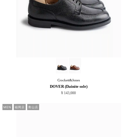
Crockett&Jones
DOVER (Dainite sole)
¥ 143,000
MEN
福岡店
青山店