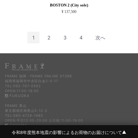
BOSTON 2 (City sole)
¥ 137,500
1
2
3
4
次へ
FRAME 福岡・FRAME ONLINE STORE
福岡県福岡市中央区白金2-5-17
TEL:092-707-0562
OPEN:11:00-18:00
FUKUOKA
FRAME 青山
東京都港区南青山5-12-2
TEL:080-4729-1485
OPEN:平日12:00-20:00 土日祝:11:00-19:00
AOYAMA
令和8年度熊本地震の影響によるお荷物のお届けについて
▼
COPYRIGHT FRAME ALL RIGHTS RESERVED.