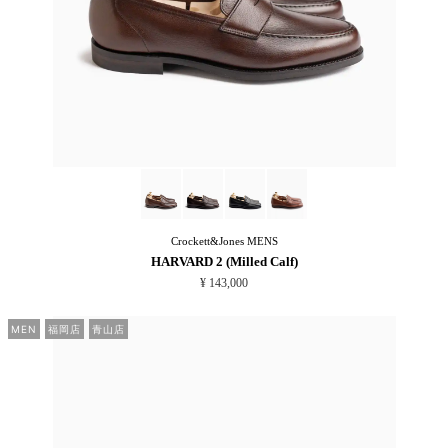
Crockett&Jones
MENS
HARVARD 2 (Milled Calf)
¥ 143,000
MEN
福岡店
青山店