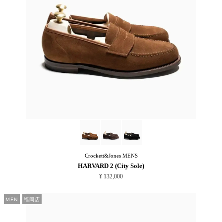
Crockett&Jones
MENS
HARVARD 2 (City Sole)
¥ 132,000
MEN
福岡店