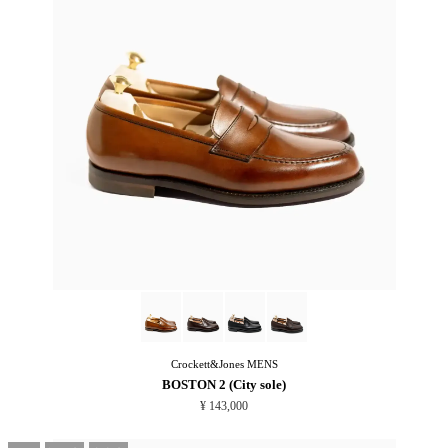
Crockett&Jones
MENS
BOSTON 2 (City sole)
¥ 143,000