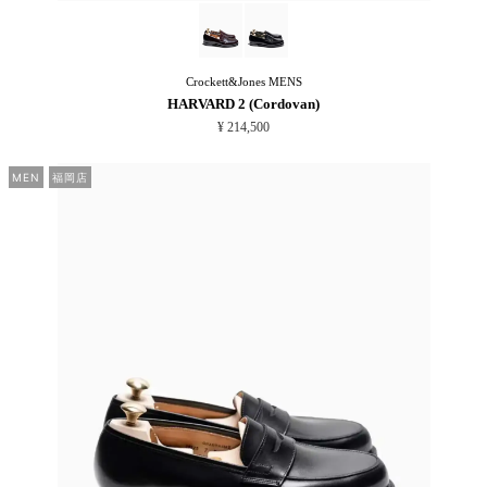
Crockett&Jones
MENS
HARVARD 2 (Cordovan)
¥ 214,500
MEN
福岡店