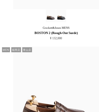
Crockett&Jones
MENS
BOSTON 2 (Rough-Out Suede)
¥ 132,000
MEN
福岡店
青山店