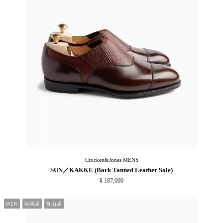
Crockett&Jones
MENS
SUN／KAKKE (Bark Tanned Leather Sole)
¥ 187,000
MEN
福岡店
青山店