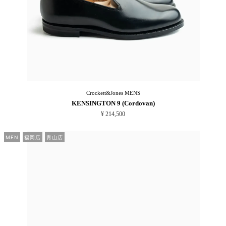
Crockett&Jones
MENS
KENSINGTON 9 (Cordovan)
¥ 214,500
MEN
福岡店
青山店