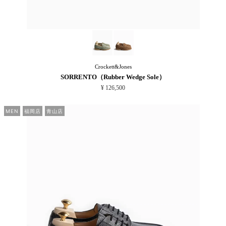
Crockett&Jones
SORRENTO（Rubber Wedge Sole）
¥ 126,500
MEN
福岡店
青山店