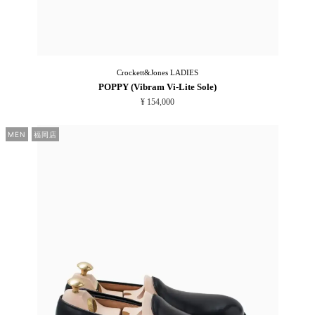
Crockett&Jones
LADIES
POPPY (Vibram Vi-Lite Sole)
¥ 154,000
MEN
福岡店