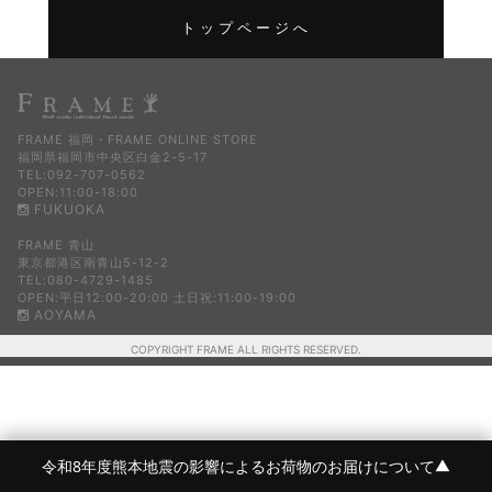
トップページへ
FRAME 福岡・FRAME ONLINE STORE
福岡県福岡市中央区白金2-5-17
TEL:092-707-0562
OPEN:11:00-18:00
FUKUOKA
FRAME 青山
東京都港区南青山5-12-2
TEL:080-4729-1485
OPEN:平日12:00-20:00 土日祝:11:00-19:00
AOYAMA
COPYRIGHT FRAME ALL RIGHTS RESERVED.
令和8年度熊本地震の影響によるお荷物のお届けについて
▼