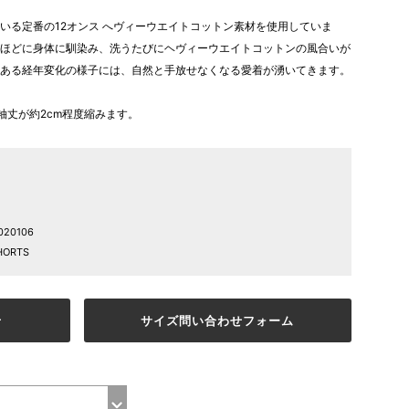
いる定番の12オンス へヴィーウエイトコットン素材を使用していま
ほどに身体に馴染み、洗うたびにヘヴィーウエイトコットンの風合いが
ある経年変化の様子には、自然と手放せなくなる愛着が湧いてきます。
袖丈が約2cm程度縮みます。
020106
HORTS
せ
サイズ問い合わせフォーム