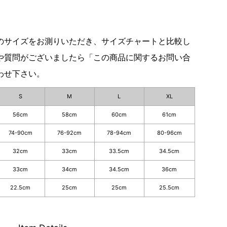
のサイズをお測りいただき、サイズチャートと比較し
や質問がございましたら「この商品に関するお問い合
わせ下さい。
S
M
L
XL
56cm
58cm
60cm
61cm
74-90cm
76-92cm
78-94cm
80-96cm
32cm
33cm
33.5cm
34.5cm
33cm
34cm
34.5cm
36cm
22.5cm
25cm
25cm
25.5cm