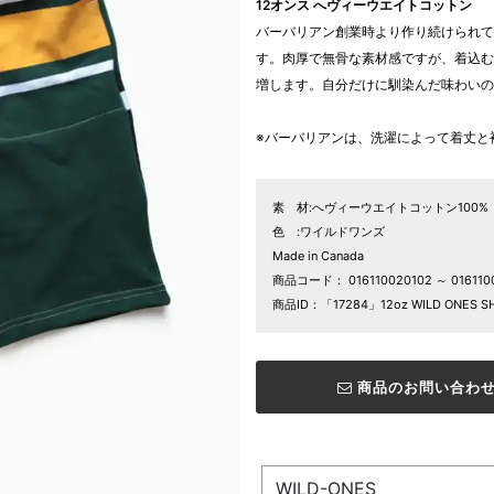
12オンス へヴィーウエイトコットン
バーバリアン創業時より作り続けられて
す。肉厚で無骨な素材感ですが、着込む
増します。自分だけに馴染んだ味わいの
※バーバリアンは、洗濯によって着丈と
素 材:へヴィーウエイトコットン100%
色 :ワイルドワンズ
Made in Canada
商品コード：
016110020102 ～ 016110
商品ID：「17284」12oz WILD ONES S
商品のお問い合わ