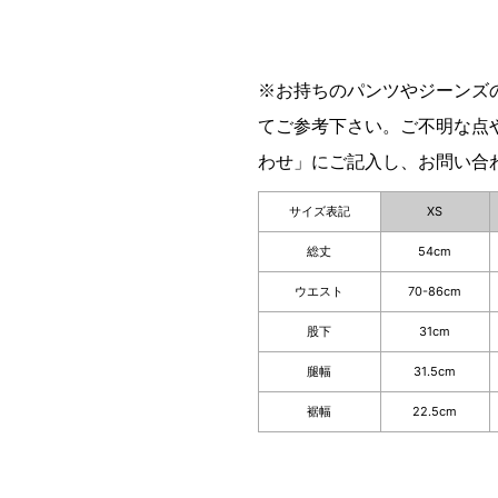
※お持ちのパンツやジーンズ
てご参考下さい。ご不明な点
わせ」にご記入し、お問い合
サイズ表記
XS
総丈
54cm
ウエスト
70-86cm
股下
31cm
腿幅
31.5cm
裾幅
22.5cm