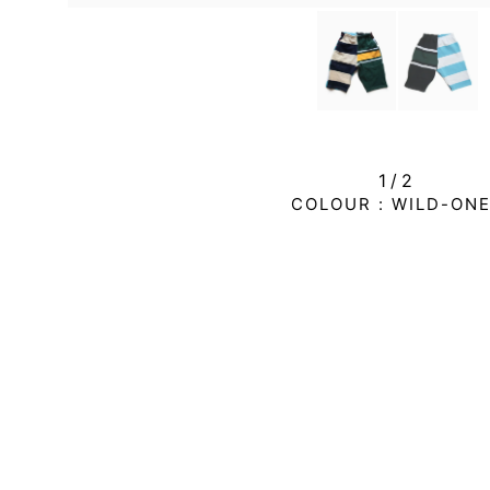
1/
2
COLOUR :
WILD-ON