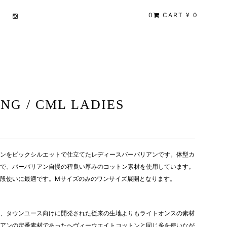
0
CART ¥ 0
NG / CML LADIES
ンをビックシルエットで仕立てたレディースバーバリアンです。体型カ
で、バーバリアン自慢の程良い厚みのコットン素材を使用しています。
段使いに最適です。Mサイズのみのワンサイズ展開となります。
、タウンユース向けに開発された従来の生地よりもライトオンスの素材
アンの定番素材であったへヴィーウエイトコットンと同じ糸を使いなが