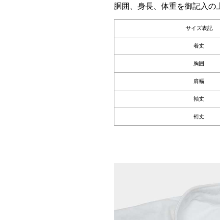
胴囲、身長、体重を御記入の
サイズ表記
着丈
胸囲
肩幅
袖丈
裄丈