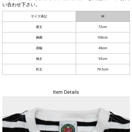
い合わせ下さい。
サイズ表記
M
着丈
72cm
胸囲
106cm
肩幅
49cm
袖丈
55cm
裄丈
79.5cm
Item Details