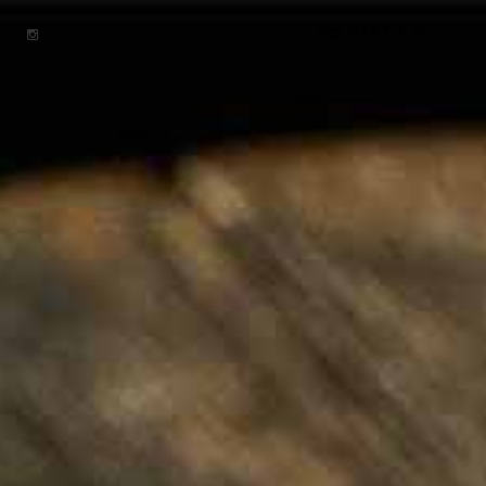
0
CART ¥ 0