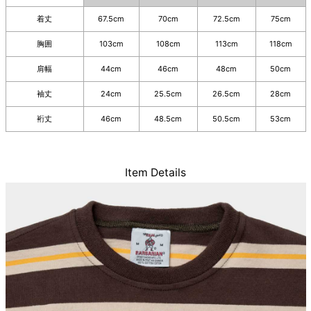
着丈
67.5cm
70cm
72.5cm
75cm
胸囲
103cm
108cm
113cm
118cm
肩幅
44cm
46cm
48cm
50cm
袖丈
24cm
25.5cm
26.5cm
28cm
裄丈
46cm
48.5cm
50.5cm
53cm
Item Details