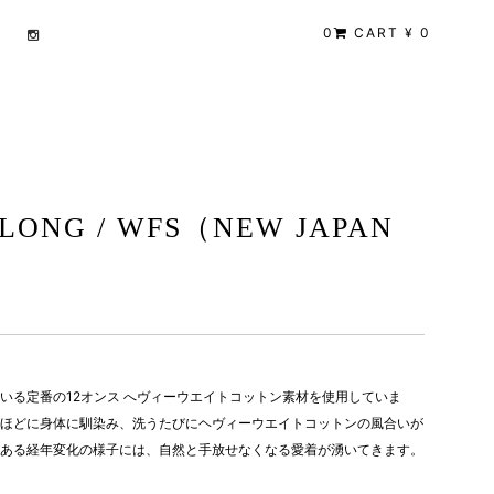
0
CART ¥ 0
 LONG / WFS（NEW JAPAN
いる定番の12オンス へヴィーウエイトコットン素材を使用していま
ほどに身体に馴染み、洗うたびにヘヴィーウエイトコットンの風合いが
ある経年変化の様子には、自然と手放せなくなる愛着が湧いてきます。