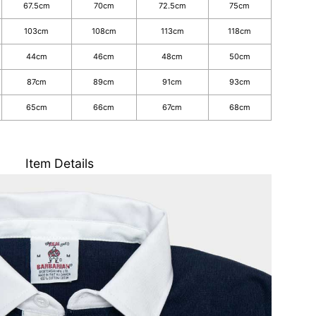
67.5cm
70cm
72.5cm
75cm
103cm
108cm
113cm
118cm
44cm
46cm
48cm
50cm
87cm
89cm
91cm
93cm
65cm
66cm
67cm
68cm
Item Details