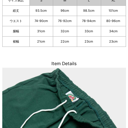
サイズ表記
S
M
L
XL
総丈
93.5cm
96cm
98.5cm
101cm
ウエスト
74-90cm
76-92cm
78-94cm
80-96cm
腿幅
31cm
32cm
33cm
34cm
裾幅
21cm
22cm
23cm
23cm
Item Details