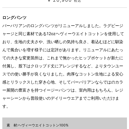
¥ 20,900
税込
ロングパンツ
バーバリアンのロングパンツがリニューアルしました。ラグビージ
ャージと同じ素材である12ozヘヴィーウエイトコットンを使用して
おり、生地の丈夫さや、洗い晒しの気持ち良さ、着込むほどに馴染
んで風合いを増す様子には定評があります。リニューアルにあたっ
ての大きな変更箇所は、これまで無かったヒップポケットが新たに
付属し、股下はクロップド丈にアレンジするなど、よりタウンユー
スでの使い勝手が良くなりました。肉厚なコットン生地による安心
感とリラックスした穿き心地、そしてバーバリアンならではのカラ
ー展開の豊富さを持つイージーパンツは、室内用はもちろん、レジ
ャーシーンから普段使いのデイリーウエアまでご利用いただけま
す。
素 材:ヘヴィーウエイトコットン100%