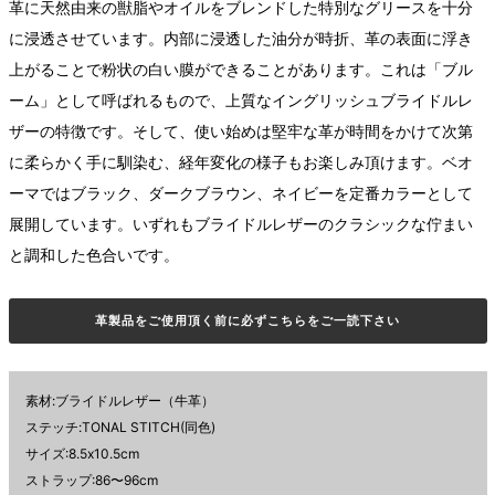
革に天然由来の獣脂やオイルをブレンドした特別なグリースを十分
に浸透させています。内部に浸透した油分が時折、革の表面に浮き
上がることで粉状の白い膜ができることがあります。これは「ブル
ーム」として呼ばれるもので、上質なイングリッシュブライドルレ
ザーの特徴です。そして、使い始めは堅牢な革が時間をかけて次第
に柔らかく手に馴染む、経年変化の様子もお楽しみ頂けます。ベオ
ーマではブラック、ダークブラウン、ネイビーを定番カラーとして
展開しています。いずれもブライドルレザーのクラシックな佇まい
と調和した色合いです。
革製品をご使用頂く前に必ずこちらをご一読下さい
素材:ブライドルレザー（牛革）
ステッチ:TONAL STITCH(同色)
サイズ:8.5x10.5cm
ストラップ:86〜96cm