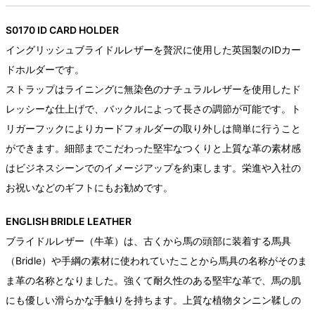
S0170 ID CARD HOLDER
イングリッシュブライドルレザーを贅沢に使用した英国製のIDカー
ドホルダーです。
ストラップはライニングに無染色のナチュラルレザーを使用したド
レッシーな仕上げで、バックルによって長さの調節が可能です。ト
リガーフックによりカードフォルダーの取り外しは簡単に行うこと
ができます。細部までこだわった堅牢なつくりと上質な革の素材感
はビジネスシーンでのイメージアップを約束します。栄進や入社の
お祝いなどのギフトにもお勧めです。
ENGLISH BRIDLE LEATHER
ブライドルレザー（牛革）は、古くから馬の頭部に装着する馬具
（Bridle）や手綱の素材に使われていたことから馬具の名称がそのま
ま革の名称となりました。強くて耐久性のある堅牢な革で、馬の肌
にも優しい滑らかな手触りを持ちます。上質な植物タンニン鞣しの