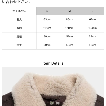
い合わせ下さい。
サイズ表記
S
M
L
着丈
63cm
65cm
67cm
胸囲
116cm
120cm
124cm
肩幅
50cm
51cm
52cm
袖丈
59cm
59cm
59cm
Item Details