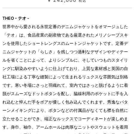
¥ 242,000
税込
THEO - テオ -
世界中から愛される永世定番のデニムジャケットをオマージュした
「テオ」は、食品産業の副産物である厳選されたメリノシープスキ
ンを使用したショートレングスのムートンジャケットです。定番デ
ニムジャケットの「らしさ」を残しつつ過剰なデザインやディテー
ルを省くことによって、よりシンプルに、そしていつものスタイリ
ングに馴染みやすいように仕上げており、上質な素材感と英国の自
社工場による丁寧な縫製によって生まれるリュクスな雰囲気は別格
です。寒い冬場にさっと羽織れて、室内ではさっと脱げるように着
脱がスムーズなドットボタンを配し、脇線利用のポケットに手を入
れ込むと悴んだ手をボアが優しく包み込んでくれます。秀逸なパタ
ーンメイキングにより、ボタンなどの付属品がなくても襟を自然に
立たせることができ、端正なルックスでコーディネートが楽しめま
す。身巾、袖巾、アームホールは肉厚なニットやスウェットを着用