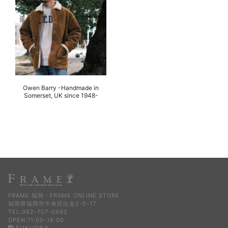
Owen Barry -Handmade in
Somerset, UK since 1948-
FRAME 福岡・FRAME ONLINE STORE
福岡県福岡市中央区白金2-5-17
TEL:092-707-0562
OPEN:11:00-18:00
FUKUOKA