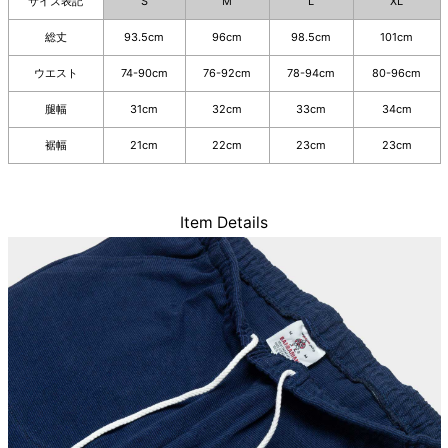
サイズ表記
S
M
L
XL
総丈
93.5cm
96cm
98.5cm
101cm
ウエスト
74-90cm
76-92cm
78-94cm
80-96cm
腿幅
31cm
32cm
33cm
34cm
裾幅
21cm
22cm
23cm
23cm
Item Details