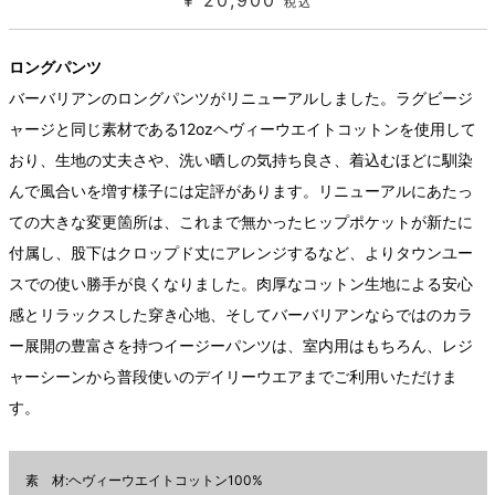
¥ 20,900
税込
ロングパンツ
バーバリアンのロングパンツがリニューアルしました。ラグビージ
ャージと同じ素材である12ozヘヴィーウエイトコットンを使用して
おり、生地の丈夫さや、洗い晒しの気持ち良さ、着込むほどに馴染
んで風合いを増す様子には定評があります。リニューアルにあたっ
ての大きな変更箇所は、これまで無かったヒップポケットが新たに
付属し、股下はクロップド丈にアレンジするなど、よりタウンユー
スでの使い勝手が良くなりました。肉厚なコットン生地による安心
感とリラックスした穿き心地、そしてバーバリアンならではのカラ
ー展開の豊富さを持つイージーパンツは、室内用はもちろん、レジ
ャーシーンから普段使いのデイリーウエアまでご利用いただけま
す。
素 材:ヘヴィーウエイトコットン100%