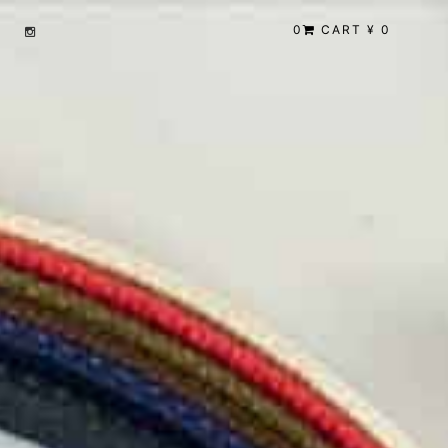
0
CART ¥ 0