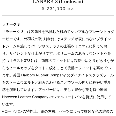
LANARK 3 (Cordovan)
¥ 231,000
税込
ラナーク 3
「ラナーク 3」は装飾性を払拭した極めてシンプルなプレーントゥダ
ービーです。外羽根の取り付けにはステッチが表に出ないブライン
ドシームを施してパーツやステッチの主張をミニマムに抑えてお
り、サイレントな仕上がりです。ボリュームのあるラウンドトゥを
持つ【ラスト378】は、前部のフィットには程良いゆとりがありなが
らもヒールカップをタイトに絞ることで後部のフィットを高めてい
ます。英国 Harboro Rubber Company のダイナイトスタッズソール
をストームウエルトと組み合わせることでソール周りに程好い重厚
感を演出しています。アッパーには、美しく豊かな艶を持つ米国
Horween Leather Company のシェルコードバンを贅沢に使用して
います。
※コードバンの特性上、靴の左右、パーツによって微妙な色の濃淡の