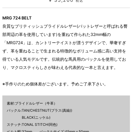
¥ 35,200
税込
MRG 724 BELT
良質なブリティッシュブライドルレザー(バットレザーと呼ばれる臀
部周辺の革を使用しています)を重ねて作られた32mm幅の
「MRG724」は、カントリーテイストが漂うデザインで、華奢すぎ
ず、革を重ねることで生まれる特徴的なボリューム感に高い支持を
得ている人気モデルです。伝統的な馬具用のバックルを使用してお
り、マクロスティらしさが味わえる代表的な一本と言えます。
※手作りのため個体差がございます。予めご了承下さい。
素材:ブライドルレザー（牛革）
バックル:TAN/CHESTNUT(ブラス(真鍮))
BLACK(ニッケル)
ステッチ:TONAL STITCH(同色)
ベルト幅:32mm バックルサイズ:45mm x 50mm