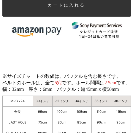
カートに入れる
※サイズチャートの数値は、バックルを含む長さです。
ベルトのホールは、全て
5穴
です。ホール間隔は
2.5cm
です。
幅：32mm 厚さ：6mm バックル：縦45mm x 横50mm
MRG 724
30インチ
32インチ
34インチ
36インチ
38インチ
全長
95cm
100cm
105cm
110cm
115cm
LAST HOLE
75cm
80cm
85cm
90cm
95cm