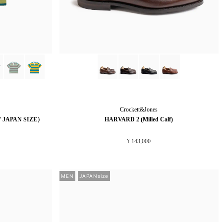
Crockett&Jones
 JAPAN SIZE）
HARVARD 2 (Milled Calf)
¥ 143,000
MEN
JAPANsize