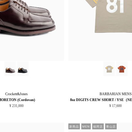
Crockett&Jones
BARBARIAN
MENS
ORETON (Cordovan)
8oz DIGITS CREW SHORT / YSE（N
¥ 231,000
¥ 17,600
新商品
MEN
福岡店
青山店