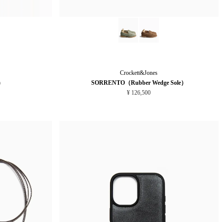
Crockett&Jones
)
SORRENTO（Rubber Wedge Sole）
¥ 126,500