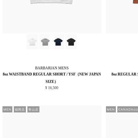
BARBARIAN
MENS
8oz WAISTBAND REGULAR SHORT / YSF（NEW JAPAN
8oz REGULAR
SIZE）
¥ 16,500
MEN
福岡店
青山店
MEN
CANADAsiz