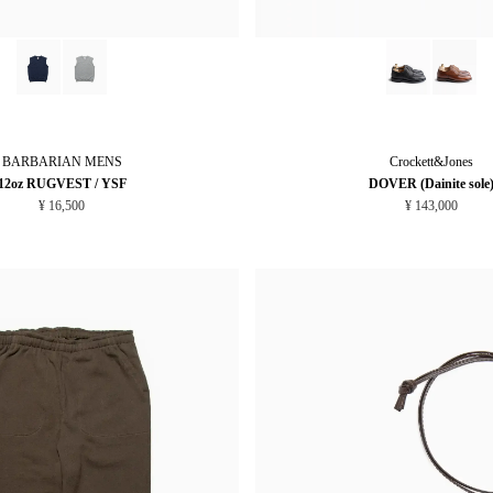
BARBARIAN
MENS
Crockett&Jones
12oz RUGVEST / YSF
DOVER (Dainite sole
¥ 16,500
¥ 143,000