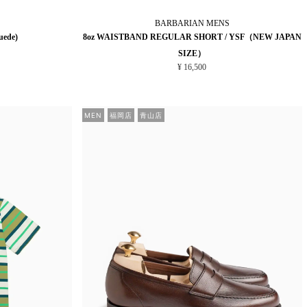
BARBARIAN
MENS
uede)
8oz WAISTBAND REGULAR SHORT / YSF（NEW JAPAN
SIZE）
¥ 16,500
MEN
福岡店
青山店