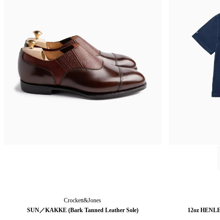
Crockett&Jones
SUN／KAKKE (Bark Tanned Leather Sole)
12oz HENL