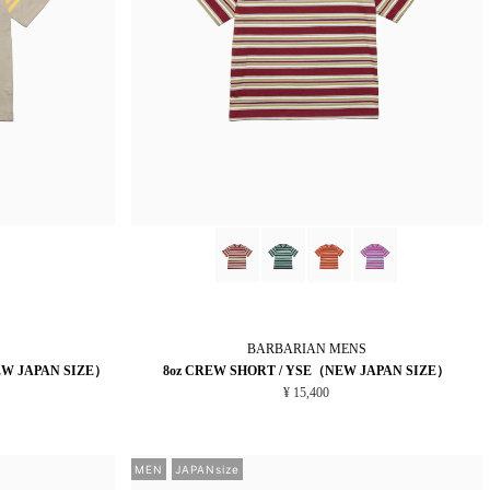
BARBARIAN
MENS
EW JAPAN SIZE）
8oz CREW SHORT / YSE（NEW JAPAN SIZE）
¥ 15,400
MEN
JAPANsize