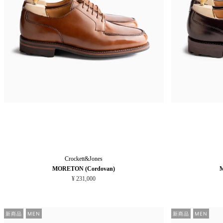
Crockett&Jones
MORETON (Cordovan)
M
¥ 231,000
新商品
MEN
新商品
MEN