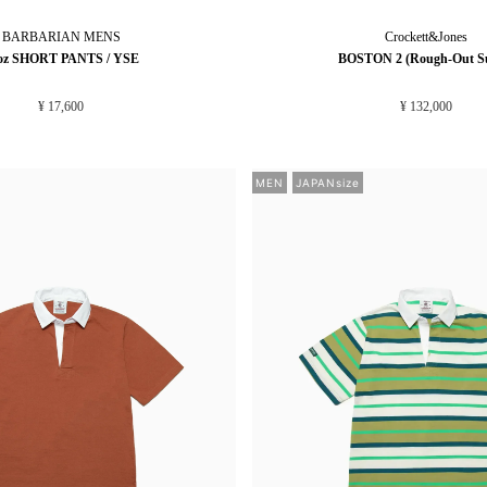
BARBARIAN
MENS
Crockett&Jones
oz SHORT PANTS / YSE
BOSTON 2 (Rough-Out S
¥ 17,600
¥ 132,000
MEN
JAPANsize