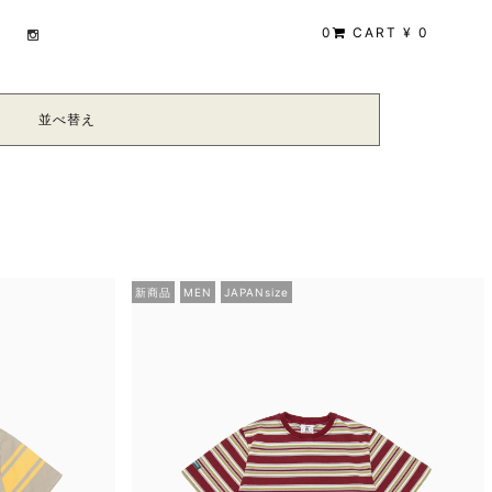
0
CART ¥ 0
並べ替え
。
新商品
MEN
JAPANsize