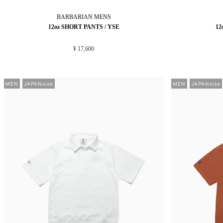
BARBARIAN
MENS
12oz SHORT PANTS / YSE
12
¥ 17,600
MEN
JAPANsize
MEN
JAPANsize