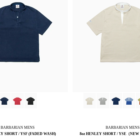
BARBARIAN
MENS
BARBARIAN
MENS
EY SHORT / YSF (FADED WASH)
8oz HENLEY SHORT / YSE（NEW