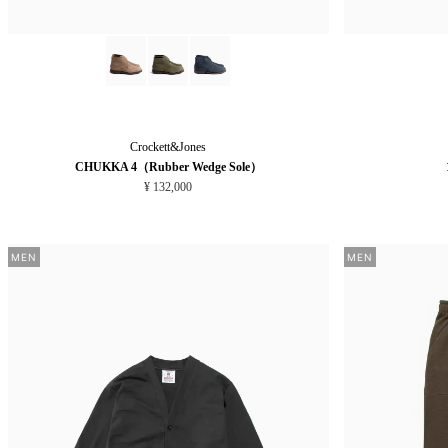
Crockett&Jones
CHUKKA 4（Rubber Wedge Sole）
¥ 132,000
MEN
MEN