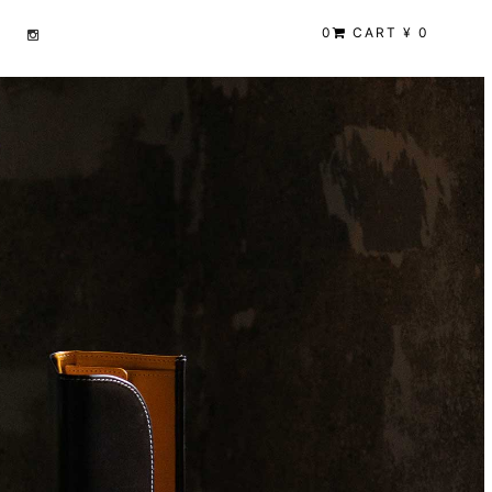
0
CART ¥ 0