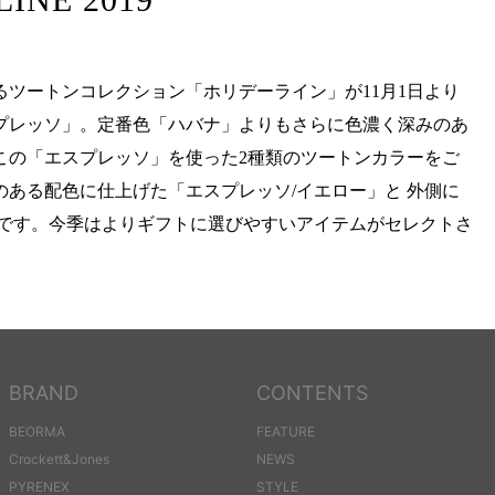
ツートンコレクション「ホリデーライン」が11月1日より
プレッソ」。定番色「ハバナ」よりもさらに色濃く深みのあ
この「エスプレッソ」を使った2種類のツートンカラーをご
ある配色に仕上げた「エスプレッソ/イエロー」と 外側に
」です。今季はよりギフトに選びやすいアイテムがセレクトさ
BRAND
CONTENTS
BEORMA
FEATURE
Crockett&Jones
NEWS
PYRENEX
STYLE