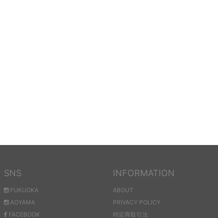
SNS
INFORMATION
FUKUOKA
ABOUT
AOYAMA
PRIVACY POLICY
FACEBOOK
特定商取引法