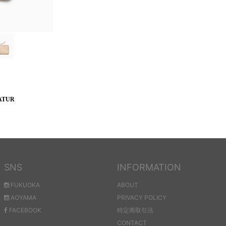
NATUR
SNS
INFORMATION
FUKUOKA
ABOUT
AOYAMA
PRIVACY POLICY
FACEBOOK
特定商取引法
CONTACT