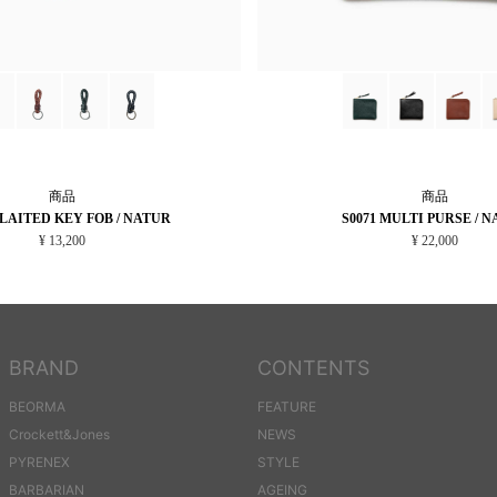
商品
商品
PLAITED KEY FOB / NATUR
S0071 MULTI PURSE / 
¥ 13,200
¥ 22,000
BRAND
CONTENTS
BEORMA
FEATURE
Crockett&Jones
NEWS
PYRENEX
STYLE
BARBARIAN
AGEING