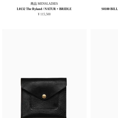
商品
MENSLADIES
L0132 The Ryland / NATUR × BRIDLE
S0100 BIL
¥ 115,500