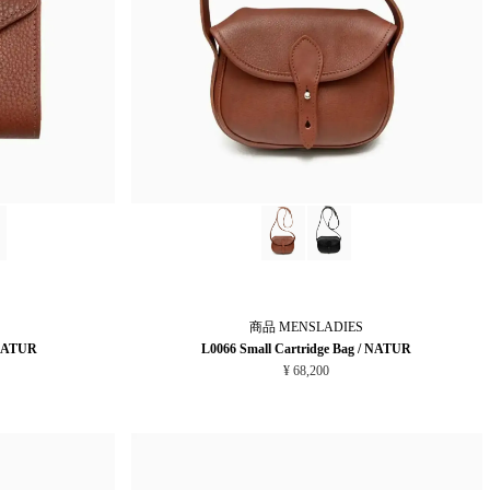
商品
MENSLADIES
NATUR
L0066 Small Cartridge Bag / NATUR
¥ 68,200