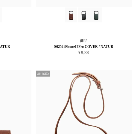
商品
 NATUR
S0252 iPhone17Pro COVER / NATUR
¥ 9,900
UNISEX