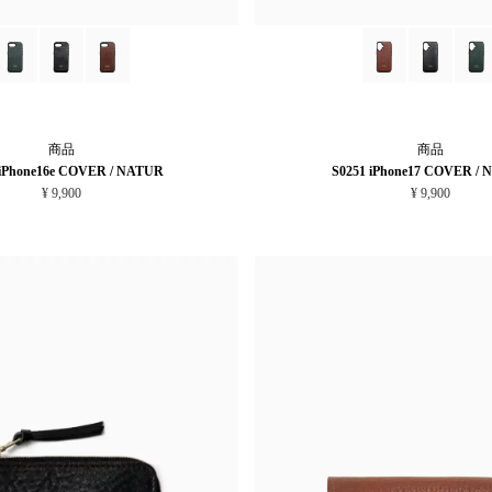
商品
商品
 iPhone16e COVER / NATUR
S0251 iPhone17 COVER /
¥ 9,900
¥ 9,900