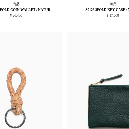
商品
商品
LFOLD COIN WALLET / NATUR
S0123 3FOLD KEY CASE /
¥ 26,400
¥ 17,600