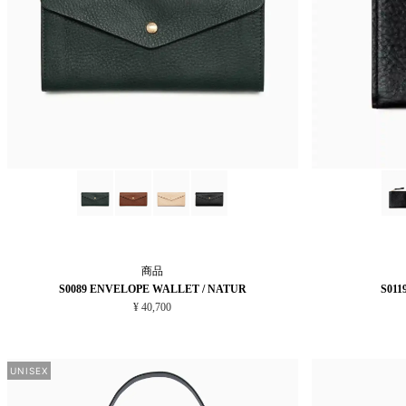
商品
S0089 ENVELOPE WALLET / NATUR
S011
¥ 40,700
UNISEX