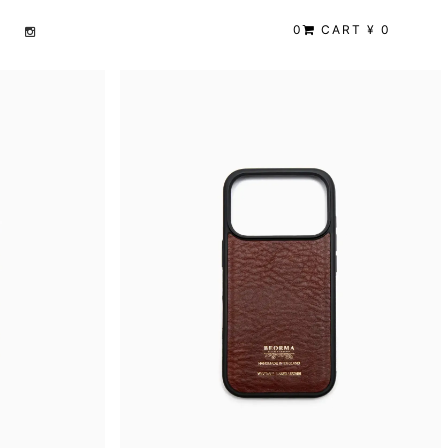
0
CART ¥ 0