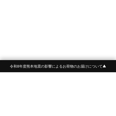
令和8年度熊本地震の影響によるお荷物のお届けについて
▼
FRAME 福岡・FRAME ONLINE STORE
福岡県福岡市中央区白金2-5-17
TEL:092-707-0562
OPEN:11:00-18:00
FUKUOKA