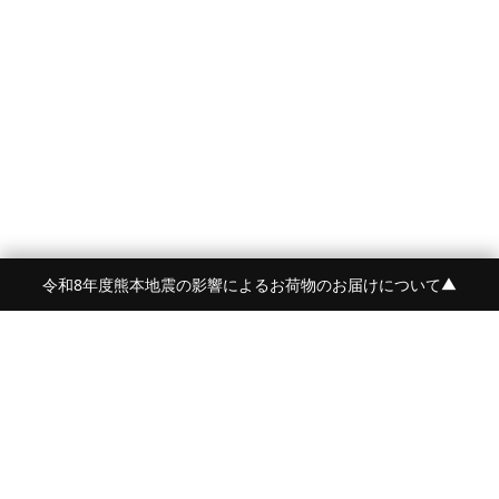
令和8年度熊本地震の影響によるお荷物のお届けについて
▼
FRAME 福岡・FRAME ONLINE STORE
福岡県福岡市中央区白金2-5-17
TEL:092-707-0562
OPEN:11:00-18:00
FUKUOKA