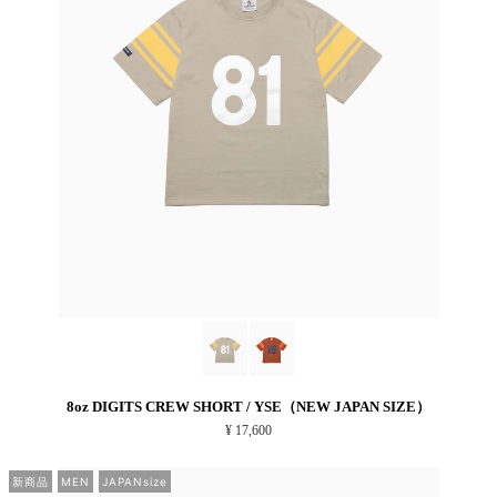
8oz DIGITS CREW SHORT / YSE（NEW JAPAN SIZE）
¥ 17,600
新商品
MEN
JAPANsize