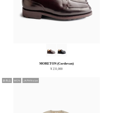
MORETON (Cordovan)
¥ 231,000
新商品
MEN
JAPANsize