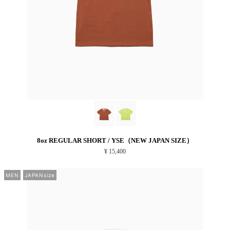
8oz REGULAR SHORT / YSE（NEW JAPAN SIZE）
¥ 15,400
MEN
JAPANsize