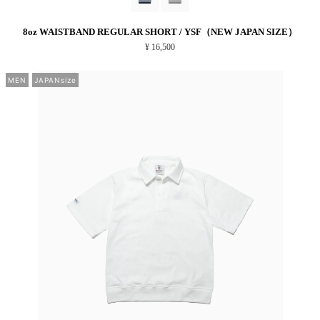
8oz WAISTBAND REGULAR SHORT / YSF（NEW JAPAN SIZE）
¥ 16,500
MEN
JAPANsize