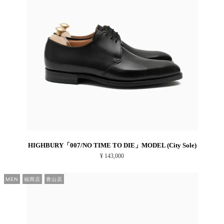
HIGHBURY「007/NO TIME TO DIE」MODEL (City Sole)
¥ 143,000
MEN
福岡店
青山店