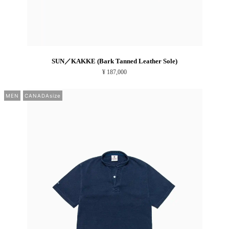
SUN／KAKKE (Bark Tanned Leather Sole)
¥ 187,000
MEN
CANADAsize