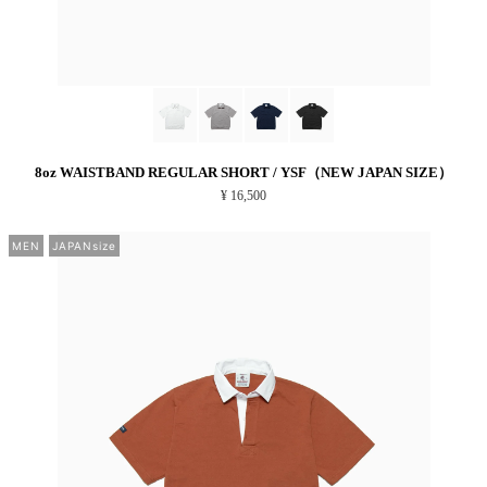
8oz WAISTBAND REGULAR SHORT / YSF（NEW JAPAN SIZE）
¥ 16,500
MEN
JAPANsize