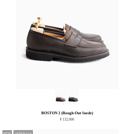
BOSTON 2 (Rough-Out Suede)
¥ 132,000
MEN
JAPANsize