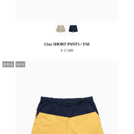
12oz SHORT PANTS / YSE
¥ 17,600
新商品
MEN