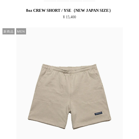
8oz CREW SHORT / YSE（NEW JAPAN SIZE）
¥ 15,400
新商品
MEN