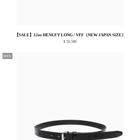
【SALE】12oz HENLEY LONG / VFF（NEW JAPAN SIZE）
¥ 10,560
MEN