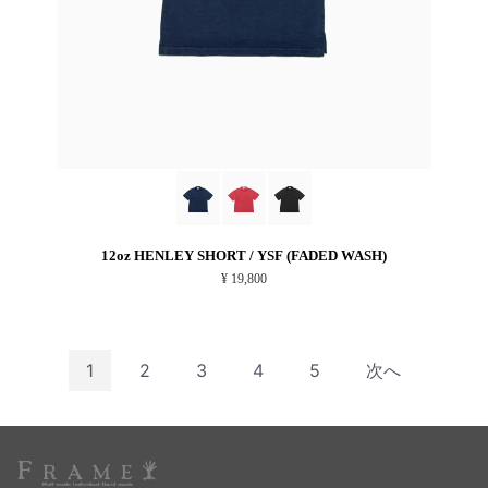
12oz HENLEY SHORT / YSF (FADED WASH)
¥ 19,800
1
2
3
4
5
次へ