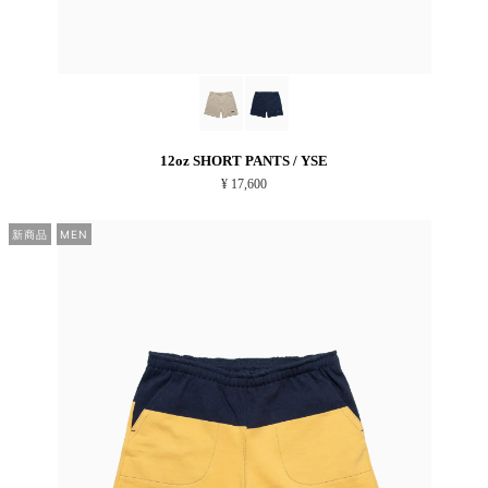
12oz SHORT PANTS / YSE
¥ 17,600
新商品
MEN