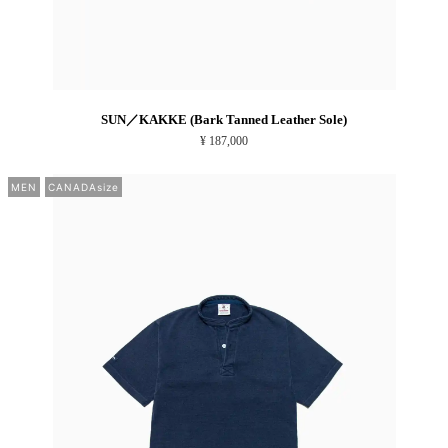
SUN／KAKKE (Bark Tanned Leather Sole)
¥ 187,000
MEN
CANADAsize