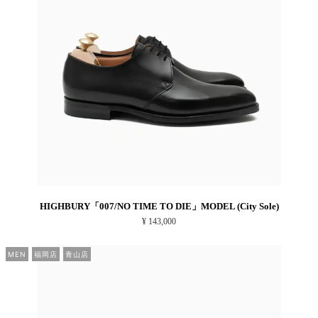
HIGHBURY「007/NO TIME TO DIE」MODEL (City Sole)
¥ 143,000
MEN
福岡店
青山店