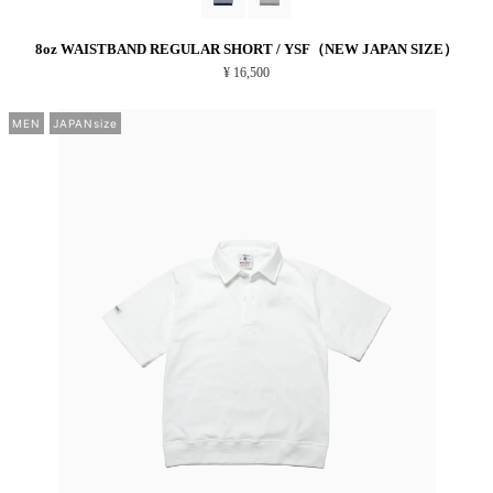
8oz WAISTBAND REGULAR SHORT / YSF（NEW JAPAN SIZE）
¥ 16,500
MEN
JAPANsize