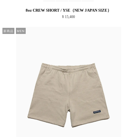
8oz CREW SHORT / YSE（NEW JAPAN SIZE）
¥ 15,400
新商品
MEN