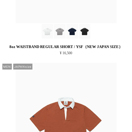
8oz WAISTBAND REGULAR SHORT / YSF（NEW JAPAN SIZE）
¥ 16,500
MEN
JAPANsize