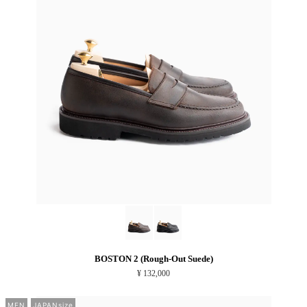
BOSTON 2 (Rough-Out Suede)
¥ 132,000
MEN
JAPANsize