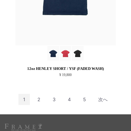
12oz HENLEY SHORT / YSF (FADED WASH)
¥ 19,800
1
2
3
4
5
次へ