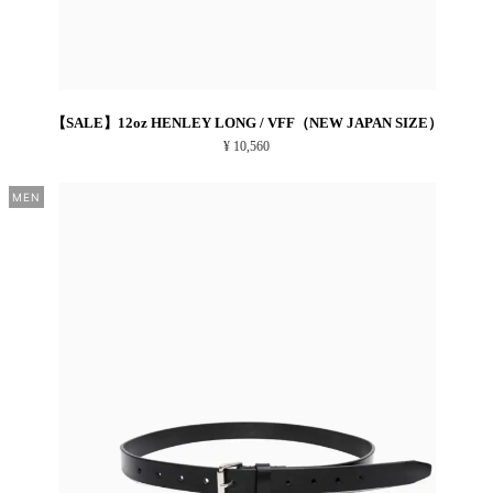
【SALE】12oz HENLEY LONG / VFF（NEW JAPAN SIZE）
¥ 10,560
MEN