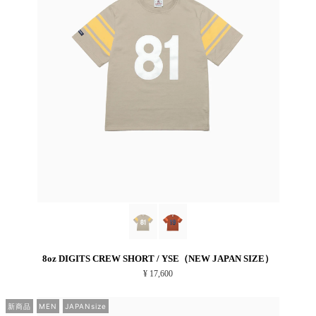
8oz DIGITS CREW SHORT / YSE（NEW JAPAN SIZE）
¥ 17,600
新商品
MEN
JAPANsize