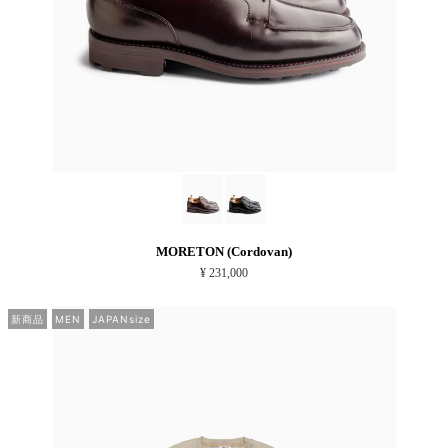
MORETON (Cordovan)
¥ 231,000
新商品
MEN
JAPANsize