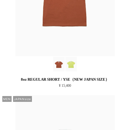
8oz REGULAR SHORT / YSE（NEW JAPAN SIZE）
¥ 15,400
MEN
JAPANsize