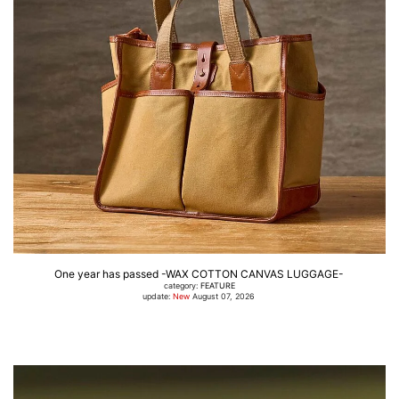
One year has passed -WAX COTTON CANVAS LUGGAGE-
category:
FEATURE
update:
New
August 07, 2026