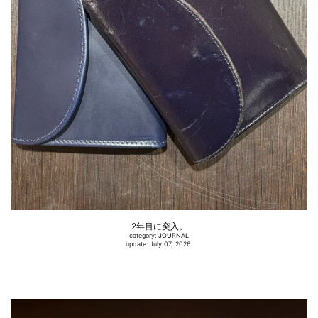
2年目に突入。
category:
JOURNAL
update: July 07, 2026