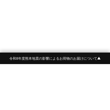
令和8年度熊本地震の影響によるお荷物のお届けについて
▼
FRAME 福岡・FRAME ONLINE STORE
福岡県福岡市中央区白金2-5-17
TEL:092-707-0562 OPEN:11:00-18:00
FUKUOKA
FRAME 青山
東京都港区南青山5-12-2
TEL:080-4729-1485