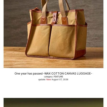
One year has passed -WAX COTTON CANVAS LUGGAGE-
category:
FEATURE
update:
New
August 07, 2026