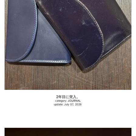
2年目に突入。
category:
JOURNAL
update: July 07, 2026