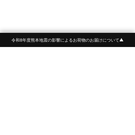
令和8年度熊本地震の影響によるお荷物のお届けについて
▼
FRAME 福岡・FRAME ONLINE STORE
福岡県福岡市中央区白金2-5-17
TEL:092-707-0562 OPEN:11:00-18:00
FUKUOKA
FRAME 青山
東京都港区南青山5-12-2
TEL:080-4729-1485
OPEN:平日12:00-20:00 土日祝:11:00-19:00
AOYAMA
COPYRIGHT FRAME ALL RIGHTS RESERVED.