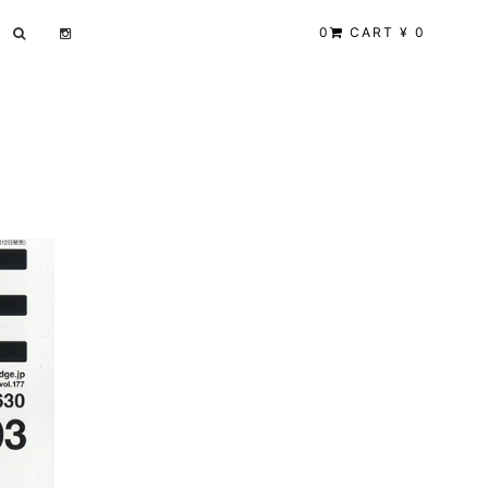
0
CART ¥ 0