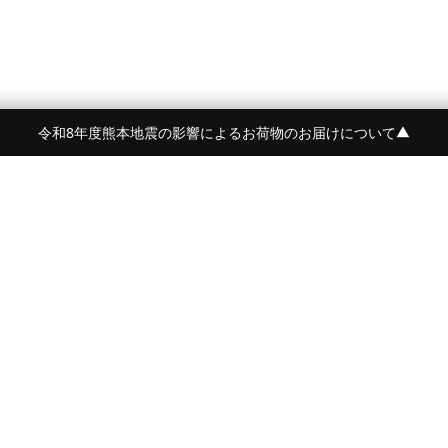
令和8年度熊本地震の影響によるお荷物のお届けについて
▼
令和8年度熊本地震の影響によるお荷物のお届けにつ
BRAND
CONTENTS
BEORMA
FEATURE
Crockett&Jones
NEWS
詳しく見る
PYRENEX
STYLE
BARBARIAN
AGEING
OWEN BARRY
JOURNAL
McROSTIE
PRESS