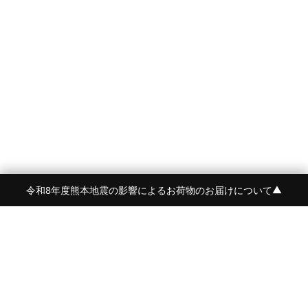
令和8年度熊本地震の影響によるお荷物のお届けについて
▼
FRAME 福岡・FRAME ONLINE STORE
福岡県福岡市中央区白金2-5-17
TEL:092-707-0562 OPEN:11:00-18:00
FUKUOKA