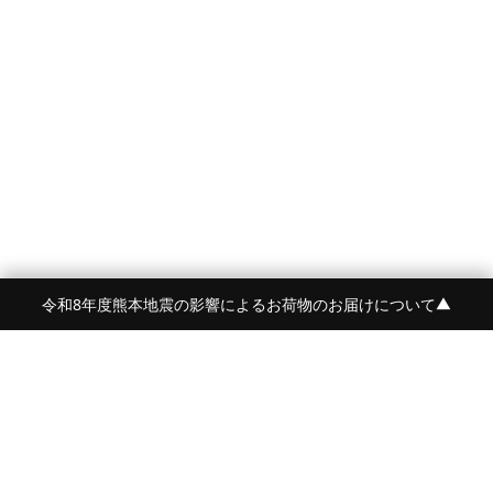
令和8年度熊本地震の影響によるお荷物のお届けについて
▼
FRAME 福岡・FRAME ONLINE STORE
福岡県福岡市中央区白金2-5-17
TEL:092-707-0562 OPEN:11:00-18:00
FUKUOKA