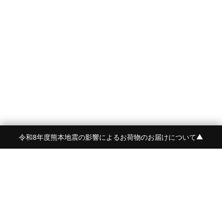
令和8年度熊本地震の影響によるお荷物のお届けについて
▼
FRAME 福岡・FRAME ONLINE STORE
福岡県福岡市中央区白金2-5-17
TEL:092-707-0562 OPEN:11:00-18:00
FUKUOKA