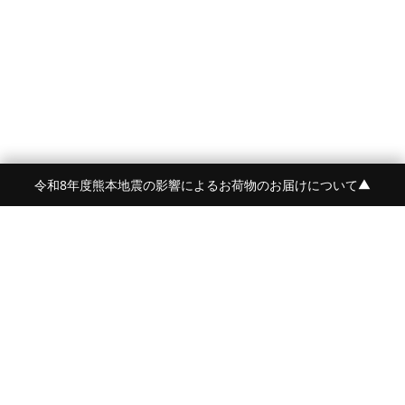
令和8年度熊本地震の影響によるお荷物のお届けについて
▼
FRAME 福岡・FRAME ONLINE STORE
福岡県福岡市中央区白金2-5-17
TEL:092-707-0562 OPEN:11:00-18:00
FUKUOKA
FRAME 青山
東京都港区南青山5-12-2
TEL:080-4729-1485
OPEN:平日12:00-20:00 土日祝:11:00-19:00
AOYAMA