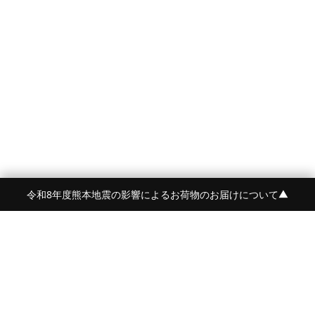
令和8年度熊本地震の影響によるお荷物のお届けについて
▼
FRAME 福岡・FRAME ONLINE STORE
福岡県福岡市中央区白金2-5-17
TEL:092-707-0562 OPEN:11:00-18:00
FUKUOKA